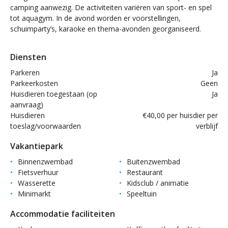
camping aanwezig. De activiteiten variëren van sport- en spel
tot aquagym. In de avond worden er voorstellingen,
schuimparty’s, karaoke en thema-avonden georganiseerd.
Diensten
Parkeren
Ja
Parkeerkosten
Geen
Huisdieren toegestaan (op
Ja
aanvraag)
Huisdieren
€40,00 per huisdier per
toeslag/voorwaarden
verblijf
Vakantiepark
Binnenzwembad
Buitenzwembad
Fietsverhuur
Restaurant
Wasserette
Kidsclub / animatie
Minimarkt
Speeltuin
Accommodatie faciliteiten