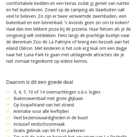
comfortabele bedden en een terras zodat jij geniet van ruimte
en het buitenleven. Zowel op de camping als daarbuiten valt
veel te beleven. Zo zijn er twee verwarmde zwembaden, een
buitenbad en een binnenbad. 's Avonds geen zin om te koken?
Haal dan een lekkere pizza bij de pizzeria. Huur fietsen als je de
omgeving wilt ontdekken. Fiets langs de prachtige kustlijn naar
de dierentuin Zoo de La Palmyre of breng een bezoek aan het
eiland Oléron. Met kinderen is het ook erg leuk om een dagje
naar het Luna Park te gaan met uitdagende attracties die je
niet zomaar tegenkomt op iedere kermis.
Daarom is dit een goede deal
3, 4, 7, 10 of 14 overnachtingen o.b.v. logies
Buitenzwembad met grote glijbaan
Op loopafstand van het strand
Animatie voor alle leeftijden
Veel bezienswaardigheden in de buurt
Inclusief eindschoonmaak
Gratis gebruik van Wi-Fi en parkeren
Tip: pak de auto en bezoek het aquarium van La Rochelle