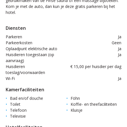
gebruikmaken van de Finse sauna of een massage bijboeken.
Kom je met de auto, dan kun je deze gratis parkeren bij het
hotel.
Diensten
Parkeren
Ja
Parkeerkosten
Geen
Oplaadpunt elektrische auto
Ja
Huisdieren toegestaan (op
Ja
aanvraag)
Huisdieren
€ 15,00 per huisdier per dag
toeslag/voorwaarden
Wi-Fi
Ja
Kamerfaciliteiten
Bad en/of douche
Föhn
Toilet
Koffie- en theefaciliteiten
Telefoon
Kluisje
Televisie