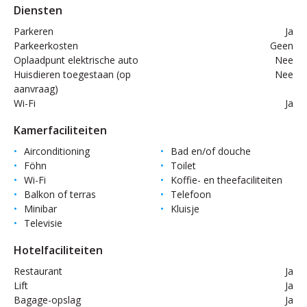
Diensten
Parkeren
Ja
Parkeerkosten
Geen
Oplaadpunt elektrische auto
Nee
Huisdieren toegestaan (op
Nee
aanvraag)
Wi-Fi
Ja
Kamerfaciliteiten
Airconditioning
Bad en/of douche
Föhn
Toilet
Wi-Fi
Koffie- en theefaciliteiten
Balkon of terras
Telefoon
Minibar
Kluisje
Televisie
Hotelfaciliteiten
Restaurant
Ja
Lift
Ja
Bagage-opslag
Ja