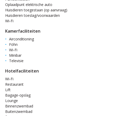
Oplaadpunt elektrische auto
Huisdieren toegestaan (op aanvraag)
Huisdieren toeslag/voorwaarden
Wi-Fi
Kamerfaciliteiten
Airconditioning
Föhn
Wi-Fi
Minibar
Televisie
Hotelfaciliteiten
Wi-Fi
Restaurant
Lift
Bagage-opslag
Lounge
Binnenzwembad
Buitenzwembad