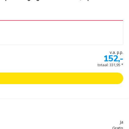
v.a. p.p.
152,-
totaal: 331,95 *
Ja
Gratis