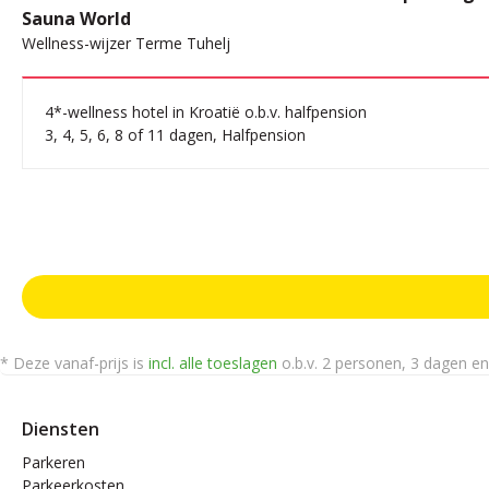
Sauna World
Wellness-wijzer Terme Tuhelj
4*-wellness hotel in Kroatië o.b.v. halfpension
3, 4, 5, 6, 8 of 11 dagen, Halfpension
* Deze vanaf-prijs is
incl. alle toeslagen
o.b.v. 2 personen, 3 dagen e
Diensten
Parkeren
Parkeerkosten