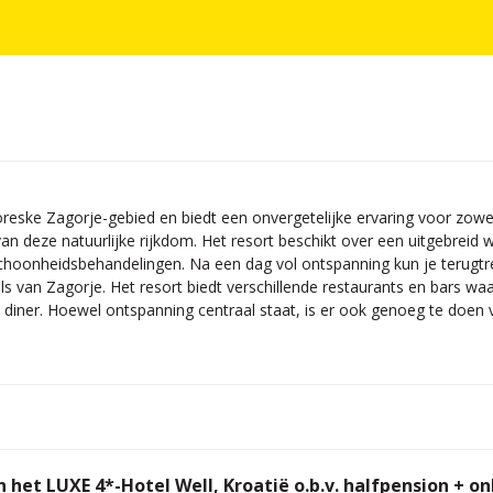
ttoreske Zagorje-gebied en biedt een onvergetelijke ervaring voor zo
n deze natuurlijke rijkdom. Het resort beschikt over een uitgebreid 
onheidsbehandelingen. Na een dag vol ontspanning kun je terugtrek
 van Zagorje. Het resort biedt verschillende restaurants en bars waar
 diner. Hoewel ontspanning centraal staat, is er ook genoeg te doen v
n het LUXE 4*-Hotel Well, Kroatië o.b.v. halfpension + 