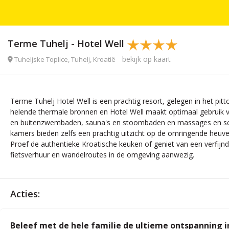
Terme Tuhelj - Hotel Well
bekijk op kaart
Tuheljske Toplice, Tuhelj, Kroatië
Terme Tuhelj Hotel Well is een prachtig resort, gelegen in het pi
helende thermale bronnen en Hotel Well maakt optimaal gebruik va
en buitenzwembaden, sauna's en stoombaden en massages en scho
kamers bieden zelfs een prachtig uitzicht op de omringende heuvels
Proef de authentieke Kroatische keuken of geniet van een verfijnd
fietsverhuur en wandelroutes in de omgeving aanwezig.
Acties:
Beleef met de hele familie de ultieme ontspanning i