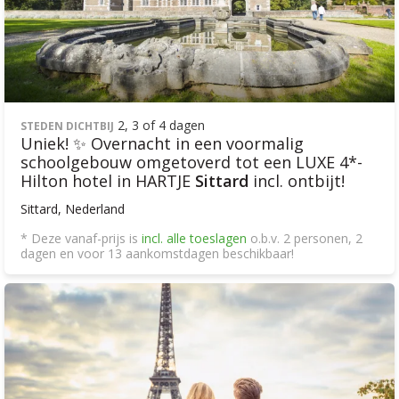
2, 3 of 4 dagen
STEDEN DICHTBIJ
Uniek! ✨ Overnacht in een voormalig
schoolgebouw omgetoverd tot een LUXE 4*-
Hilton hotel in HARTJE
Sittard
incl. ontbijt!
Sittard, Nederland
* Deze vanaf-prijs is
incl. alle toeslagen
o.b.v. 2 personen, 2
dagen en voor 13 aankomstdagen beschikbaar!